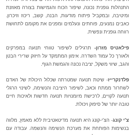
התנהלות גופנית נכונה, שיפור הכוח והגמישות בצורה מאוזנת
ומיטיבה, ובמקביל פיתוח מודעות, הבנה, קשב, ריכוז וזיכרון.
כאבים נמנעים, פוחתים ונעלמים ומפנים את מקומם לתחושת
רווחה גופנית ונפשית.
פילאטיס מזרון-
תרגילים לשיפור טווחי תנועה במפרקים
ולאורך כל עמוד השדרה. אימון המתמקד על חיזוק שרירי הבטן
והגב, שיווי משקל, יציבה נכונה והגמשת הגוף.
פלדנקרייז
- שיטת תנועה שמטרתה שכלול היכולת של האדם
לשחרור ממתח וכאב, לשיפור היציבה והנשימה, לשינוי הרגלי
תנועה לקויים, לרכישת מיומנויות תנועה חדשות ולאיכות חיים
טובה יותר של סיפוק ויכולת.
צ'י קונג
- הצ'י-קונג היא תנועה מדיטאטיבית ללא מאמץ, מלווה
בנשימות הפותחת את מערכת הנשימה והנשמה. עבודה עם