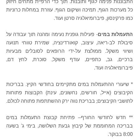
התבוננות פנימה לגוף ותובנות. תוך כדי הרפיית מתחים חיזוק
כל מערכות הגוף, תמיכה ושיקום הגוף. עוזרת במחלות כרוניות
כמו פרקינסון, פיברומיאלגיה סרטן ועוד
.
התעמלות במים
- פעילות גופנית נעימה ומהנה תוך עבודה על
סיבולת לב-ריאה, עיצוב, קואורדינציה, שמירת טווחי תנועה
ושיווי משקל. ממולצת על-ידי הרופאים לסובלים מבעיות
ברכיים, גב, כתפיים, עודף משקל, סוכרת, לחץ דם,
פיברומיאלגיה ועוד.
* שיעורי ההתעמלות במים מתקיימים בחודשי הקיץ. בבריכות
הקיבוצים (אייל, חורשים, נחשונים, עינת) הקבוצות פתוחות
לתושבי הקיבוצים; בבריכת נווה ירק ההשתתפות פתוחה לכולם.
** חדש לחודשי החורף– פתיחת קבוצת התעמלות במים
בבריכה המחוממת של קיבוץ גבעת השלושה, בימי ג' בשעה
8:00 בבוקר.