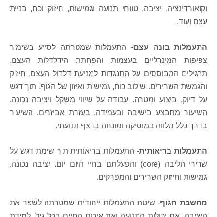
וקואורדינציה, יציבה, טווחי תנועה וגמישות, חיזוק וכח, בניית
עצם ועוד.
התעמלות בונה עצם
- התעמלות שמטרתה לסייע בשימור
צפיפות המינרליים בעצמות והפחתת הידלדלות העצם
.
תרגילים המבוססים על התנגדות למניעת דלדול העצם, חיזוק
והגמשת השרירים. שילוב כוח, גמישות ואיזון של הגוף, תוך דגש
על דיוק, ביצוע ומטרה. עבודה על שיווי משקל ויציבה נכונה.
השיעור מתבצע בישיבה ובעמידה, בעזרת אביזרים.
השיעור
בדרך כלל מלווה במוסיקה ומונחה ברצף תנועתי
.
התעמלות בריאותית
- התעמלות בריאותית תוך שימת דגש על
שרירי הליבה (
core
) והפעלתם בחיי היום יום. יציבה נכונה,
גמישות וחיזוק השרירים והמפרקים.
מחשבת הגוף
- שיטת התעמלות ייחודית שמטרתה לשפר את
היציבה, את יכולות התנועה ואת איכות החיים בכל גיל. למידת